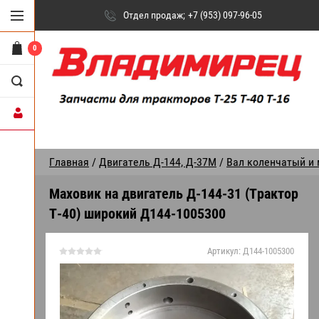
Отдел продаж
+7 (953) 097-96-05
0
Главная
/
Двигатель Д-144, Д-37М
/
Вал коленчатый и 
Маховик на двигатель Д-144-31 (Трактор
Т-40) широкий Д144-1005300
Артикул:
Д144-1005300