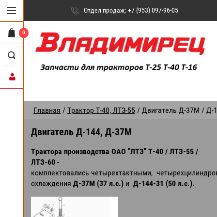
Отдел продаж
+7 (953) 097-96-05
0
Главная
/
Трактор Т-40, ЛТЗ-55
/ Двигатель Д-37М / Д-
Двигатель Д-144, Д-37М
Трактора производства ОАО "ЛТЗ" Т-40 / ЛТЗ-55 /
ЛТЗ-60
-
комплектовались четырехтактными, четырехцилиндро
охлаждения
Д-37М (37 л.с.)
и
Д-144-31 (50 л.с.).