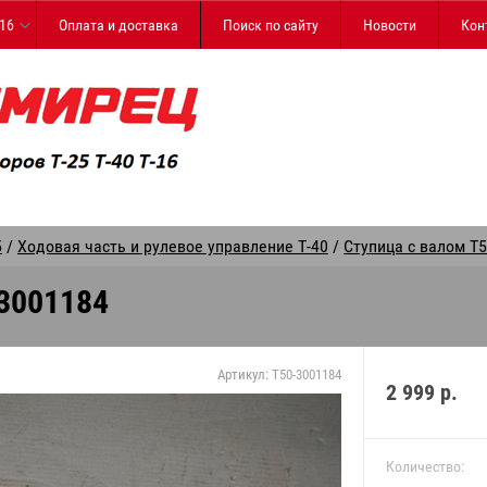
-16
Оплата и доставка
Поиск по сайту
Новости
Кон
5
/
Ходовая часть и рулевое управление Т-40
/
Ступица с валом Т5
3001184
Артикул:
Т50-3001184
2 999
р.
Количество: