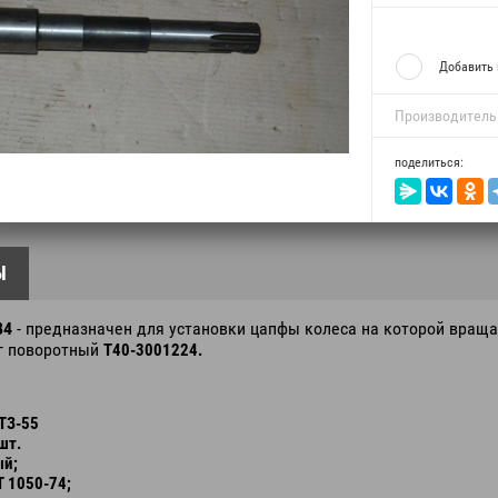
Добавить 
Производитель
поделиться:
Ы
84
- предназначен для установки цапфы колеса на которой вращае
г поворотный
Т40-3001224.
ЛТЗ-55
шт.
ый;
Т 1050-74;