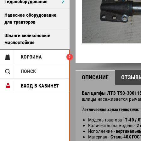
Гидрооборудование
Навесное оборудование
для тракторов
Шланги силиконовые
маслостойкие
КОРЗИНА
0
ПОИСК
ОПИСАНИЕ
ОТЗЫВ
ВХОД В КАБИНЕТ
Вал цапфы ЛТЗ Т50-30011
шлицы насаживается рыча
Технические характеристики:
Модель трактора -
Т-40 / 
Количество на модель -
2 
Исполнение -
вертикальн
Материал -
Сталь 40Х ГОС