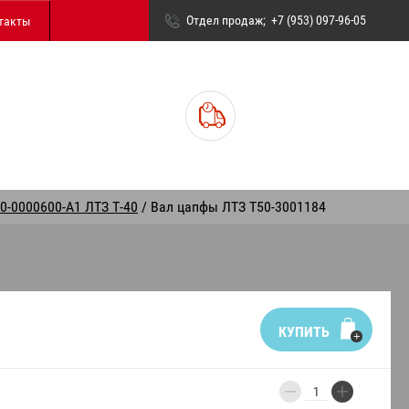
Отдел продаж
+7 (953) 097-96-05
такты
0-0000600-А1 ЛТЗ Т-40
/ Вал цапфы ЛТЗ Т50-3001184
КУПИТЬ
−
+