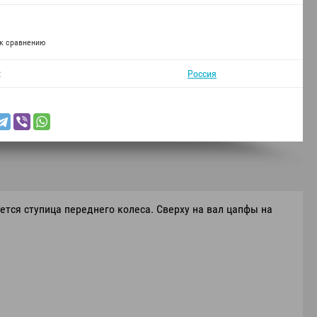
к сравнению
:
Россия
тся ступица переднего колеса. Сверху на вал цапфы на