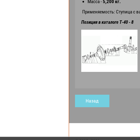
Масса -
5,200 кг.
Применяемость: Ступица с ва
Позиция в каталоге Т-40 - 8
Назад