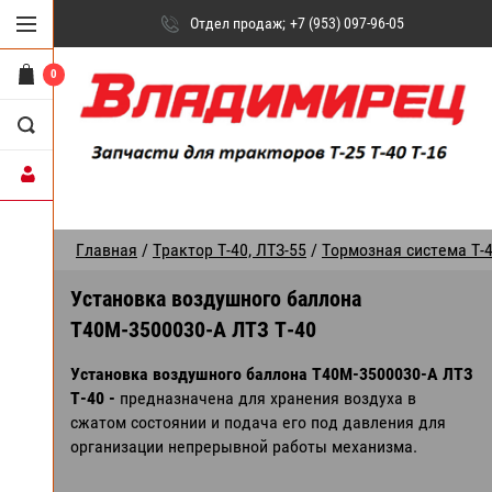
Отдел продаж
+7 (953) 097-96-05
0
Главная
/
Трактор Т-40, ЛТЗ-55
/
Тормозная система Т-
Установка воздушного баллона
Т40М-3500030-А ЛТЗ Т-40
Установка воздушного баллона Т40М-3500030-А ЛТЗ
Т-40 -
предназначена для хранения воздуха в
сжатом состоянии и подача его под давления для
организации непрерывной работы механизма.