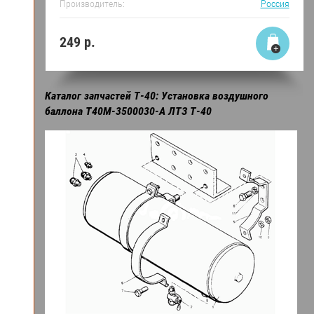
Производитель:
Россия
249
р.
Каталог запчастей Т-40: Установка воздушного
баллона Т40М-3500030-А ЛТЗ Т-40