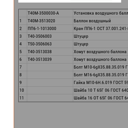
Т40М-3500030-А
Установка воздушного бал
1
Т40М-3513020
Баллон воздушный
2
ПП6-1-1013000
Кран ПП6-1 ОСТ 37.001.241-
3
Т40-3506003
Штуцер
4
Т50-3506063
Штуцер
5
Т40-3513038
Хомут воздушного баллона
6
Т40-3513039
Хомут воздушного баллона
7
Болт М10-6gХ35.88.35.019 
8
Болт М16-6gХ35.88.35.019 
9
Гайка М10-6Н.6.019 ГОСТ 5
10
Шайба 10 Т 65Г 06 ГОСТ 64
11
Шайба 16 ОТ 65Г 06 ГОСТ 6